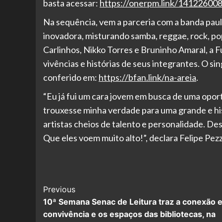
basta acessar:
https://onerpm.link/14122600
Na sequência, vem a parceria com a banda paul
inovadora, misturando samba, reggae, rock, pop
Carlinhos, Nikko Torres e Bruninho Amaral, a F
vivências e histórias de seus integrantes. O si
conferido em:
https://bfan.link/na-areia
.
“Eu já fui um cara jovem em busca de uma opor
trouxesse minha verdade para uma grande e hi
artistas cheios de talento e personalidade. De
Que eles voem muito alto!”, declara Felipe Pezz
Post
Previous
10ª Semana Senac de Leitura traz a conexão 
Navigation
convivência e os espaços das bibliotecas, na