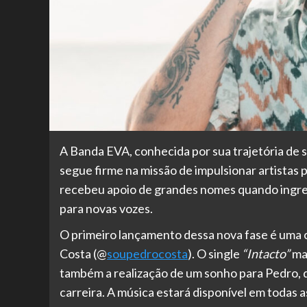
A Banda EVA, conhecida por sua trajetória de s
segue firme na missão de impulsionar artistas 
recebeu apoio de grandes nomes quando ingress
para novas vozes.
O primeiro lançamento dessa nova fase é uma 
Costa (@
soupedrocosta
). O single
“Intacto”
mar
também a realização de um sonho para Pedro, 
carreira. A música estará disponível em todas 