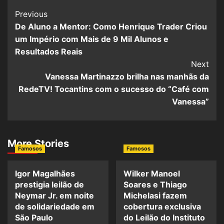
Post
Previous
De Aluno a Mentor: Como Henrique Trader Criou
Navigation
um Império com Mais de 9 Mil Alunos e
Resultados Reais
Next
Vanessa Martinazzo brilha nas manhãs da
RedeTV! Tocantins com o sucesso do “Café com
Vanessa”
More Stories
Famosos
Famosos
Igor Magalhães
Wilker Manoel
prestigia leilão de
Soares e Thiago
Neymar Jr. em noite
Michelasi fazem
de solidariedade em
cobertura exclusiva
São Paulo
do Leilão do Instituto