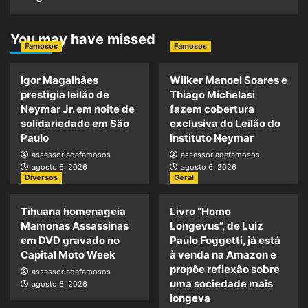
You may have missed
Famosos
Famosos
Igor Magalhães
Wilker Manoel Soares e
prestigia leilão de
Thiago Michelasi
Neymar Jr. em noite de
fazem cobertura
solidariedade em São
exclusiva do Leilão do
Paulo
Instituto Neymar
assessoriadefamosos
assessoriadefamosos
agosto 6, 2026
agosto 6, 2026
Diversos
Geral
Tihuana homenageia
Livro “Homo
Mamonas Assassinas
Longevus”, de Luiz
em DVD gravado no
Paulo Foggetti, já está
Capital Moto Week
à venda na Amazon e
propõe reflexão sobre
assessoriadefamosos
uma sociedade mais
agosto 6, 2026
longeva