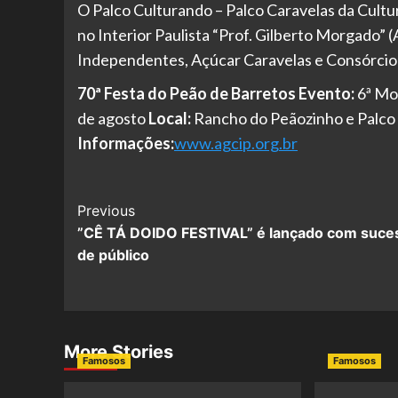
O Palco Culturando – Palco Caravelas da Cultu
no Interior Paulista “Prof. Gilberto Morgado”
Independentes, Açúcar Caravelas e Consórcio 
70ª Festa do Peão de Barretos
Evento:
6ª Mo
de agosto
Local:
Rancho do Peãozinho e Palco
Informações:
www.agcip.org.br
Post
Previous
”CÊ TÁ DOIDO FESTIVAL” é lançado com suce
Navigation
de público
More Stories
Famosos
Famosos