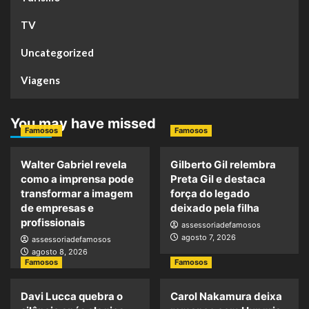
TV
Uncategorized
Viagens
You may have missed
Famosos
Famosos
Walter Gabriel revela
Gilberto Gil relembra
como a imprensa pode
Preta Gil e destaca
transformar a imagem
força do legado
de empresas e
deixado pela filha
profissionais
assessoriadefamosos
agosto 7, 2026
assessoriadefamosos
agosto 8, 2026
Famosos
Famosos
Davi Lucca quebra o
Carol Nakamura deixa