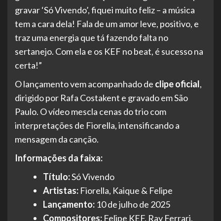
gravar ‘Só Vivendo’, fiquei muito feliz – a música
tem a cara dela! Fala de um amor leve, positivo, e
traz uma energia que tá fazendo falta no
sertanejo. Com ela e os KEF no beat, é sucesso na
certa!”
O lançamento vem acompanhado de
clipe oficial
,
dirigido por Rafa Costakent e gravado em São
Paulo. O vídeo mescla cenas do trio com
interpretações de Fiorella, intensificando a
mensagem da canção.
Informações da faixa:
Título:
Só Vivendo
Artistas:
Fiorella, Kaique & Felipe
Lançamento:
10 de julho de 2025
Compositores:
Felipe KEF, Ray Ferrari,