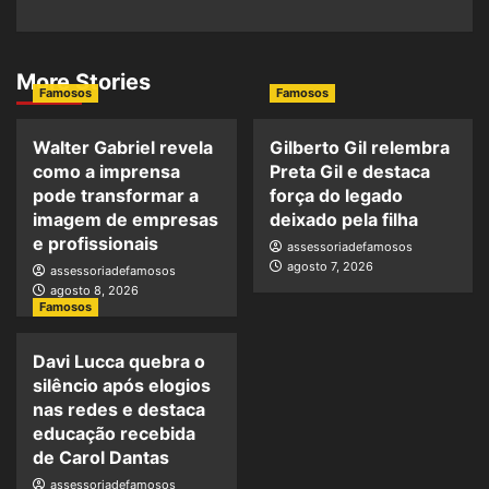
More Stories
Famosos
Famosos
Walter Gabriel revela
Gilberto Gil relembra
como a imprensa
Preta Gil e destaca
pode transformar a
força do legado
imagem de empresas
deixado pela filha
e profissionais
assessoriadefamosos
agosto 7, 2026
assessoriadefamosos
agosto 8, 2026
Famosos
Davi Lucca quebra o
silêncio após elogios
nas redes e destaca
educação recebida
de Carol Dantas
assessoriadefamosos