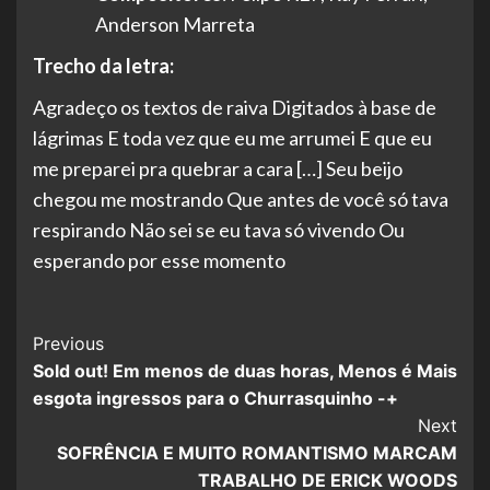
Anderson Marreta
Trecho da letra:
Agradeço os textos de raiva Digitados à base de
lágrimas E toda vez que eu me arrumei E que eu
me preparei pra quebrar a cara […] Seu beijo
chegou me mostrando Que antes de você só tava
respirando Não sei se eu tava só vivendo Ou
esperando por esse momento
Post
Previous
Sold out! Em menos de duas horas, Menos é Mais
Navigation
esgota ingressos para o Churrasquinho -+
Next
SOFRÊNCIA E MUITO ROMANTISMO MARCAM
TRABALHO DE ERICK WOODS