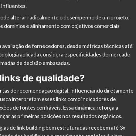
 influentes.
 pode alterar radicalmente o desempenho de um projeto.
os domínios e alinhamento com objetivos comerciais
a avaliação de fornecedores, desde métricas técnicas até
odologia aplicada considera especificidades do mercado
 tomadas de decisão embasadas.
links de qualidade?
rtas de recomendação digital, influenciando diretamente
 busca interpretam esses links como indicadores de
xões de fontes confiáveis. Essa dinâmica reforça a
ançar as primeiras posições nos resultados orgânicos.
as de link building bem estruturadas recebem até 3x
lidade dos backlinks e o crescimento orgânico é clara: