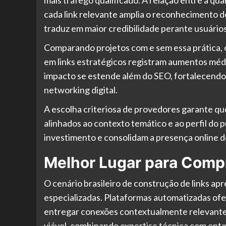
cada link relevante amplia o reconhecimento do
traduz em maior credibilidade perante usuários
Comparando projetos com e sem essa prática, o
em links estratégicos registram aumentos médi
impacto se estende além do SEO, fortalecendo
networking digital.
A escolha criteriosa de provedores garante qu
alinhados ao contexto temático e ao perfil do 
investimento e consolidam a presença online d
Melhor Lugar para Compr
O cenário brasileiro de construção de links a
especializadas. Plataformas automatizadas o
entregar conexões contextualmente relevantes
viável, combinando expertise técnica com ente