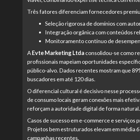
Três fatores diferenciam fornecedores prem
Seleção rigorosa de domínios com auto
Integração orgânica com conteúdos re
Monitoramento contínuo de desempe
A
Evte Marketing Ltda
consolidou-se como ref
profissionais mapeiam oportunidades específic
público-alvo. Dados recentes mostram que 89%
buscadores em até 120 dias.
O diferencial cultural é decisivo nesse proc
de consumo locais geram conexões mais efetiva
reforçam a autoridade digital de forma natural.
Casos de sucesso em e-commerce e serviços pr
Projetos bem estruturados elevam em média 67
campanhas recentes.