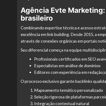
Agência Evte Marketing:
brasileiro
Combinando expertise técnica e acesso estraté
excelência em link building. Desde 2015, a emp
através de conexões orgânicas em portais notíc
Seu diferencial começa na equipe multidiscipli
Profissionais certificados em SEO ava
Especialistas em análise de domínios
Editores com experiência em redação jo
O processo exclusivo garante backlinks qualid
Mapeamento temático personalizado
Seleção rigorosa de plataformas parcei
Integração contextual natural