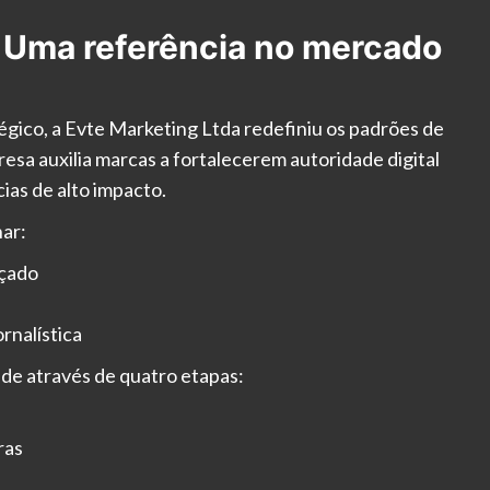
 Uma referência no mercado
gico, a Evte Marketing Ltda redefiniu os padrões de
resa auxilia marcas a fortalecerem autoridade digital
ias de alto impacto.
nar:
nçado
rnalística
ade através de quatro etapas:
ras