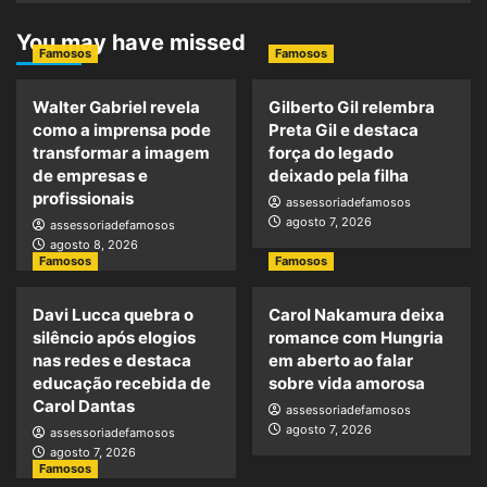
You may have missed
Famosos
Famosos
Walter Gabriel revela
Gilberto Gil relembra
como a imprensa pode
Preta Gil e destaca
transformar a imagem
força do legado
de empresas e
deixado pela filha
profissionais
assessoriadefamosos
agosto 7, 2026
assessoriadefamosos
agosto 8, 2026
Famosos
Famosos
Davi Lucca quebra o
Carol Nakamura deixa
silêncio após elogios
romance com Hungria
nas redes e destaca
em aberto ao falar
educação recebida de
sobre vida amorosa
Carol Dantas
assessoriadefamosos
agosto 7, 2026
assessoriadefamosos
agosto 7, 2026
Famosos