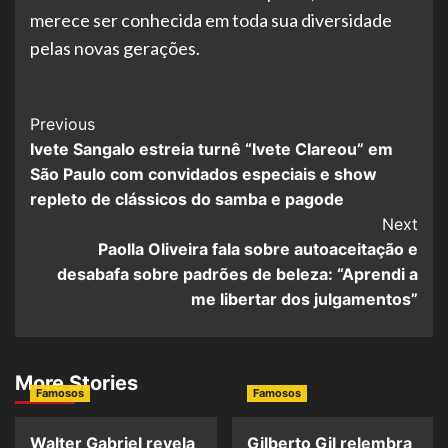
merece ser conhecida em toda sua diversidade
pelas novas gerações.
Post
Previous
Ivete Sangalo estreia turnê “Ivete Clareou” em
Navigation
São Paulo com convidados especiais e show
repleto de clássicos do samba e pagode
Next
Paolla Oliveira fala sobre autoaceitação e
desabafa sobre padrões de beleza: “Aprendi a
me libertar dos julgamentos”
More Stories
Famosos
Famosos
Walter Gabriel revela
Gilberto Gil relembra