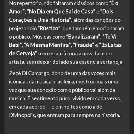
No repertório, não faltaram clássicos como
“É o
Amor”
,
“No Dia em Que Saí de Casa”
e
“Dois
Corações e Uma História”
, além das canções do
projeto solo
“Rústico”
, que também emocionaram
o público. Músicas como
“Banalizaram”
,
“Te Vi,
Bebi”
,
“A Mesma Mentira”
,
“Fraude”
e
“35 Latas
de Cerveja”
trouxeram à tona a nova fase do
artista, sem deixar de lado sua essência sertaneja.
Zezé Di Camargo, dono de uma das vozes mais
icônicas da música brasileira, mostrou mais uma
vez que sua conexão com o público vai além da
música. É sentimento puro, vivido em cada verso,
em cada acorde — e em noites como a de
Divinópolis, que entram para sempre na história.