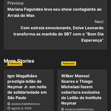
Post
Previous
Mariana Fagundes leva seu show contagiante ao
Navigation
Arraiá do Max
Next
Com estreia emocionante, Deive Leonardo
transforma as manhãs do SBT com o “Bom Dia
Esperança”
More Stories
Famosos
Famosos
Igor Magalhães
Wilker Manoel
prestigia leilão de
Soares e Thiago
Neymar Jr. em noite
Michelasi fazem
de solidariedade em
cobertura exclusiva
São Paulo
do Leilão do Instituto
Neymar
assessoriadefamosos
agosto 6, 2026
assessoriadefamosos